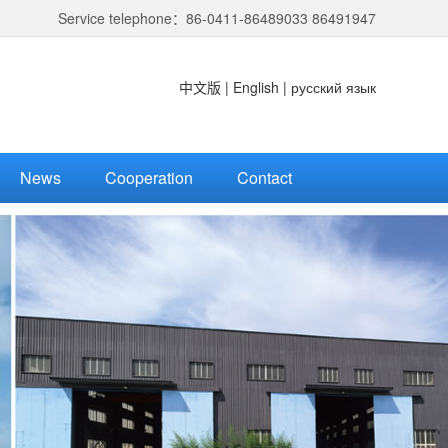
Service telephone：86-0411-86489033 86491947
中文版
|
English
|
русский язык
News
Cooperation
Contact