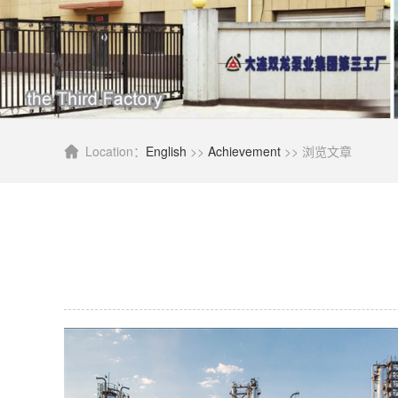
Location：
English
>>
Achievement
>> 浏览文章