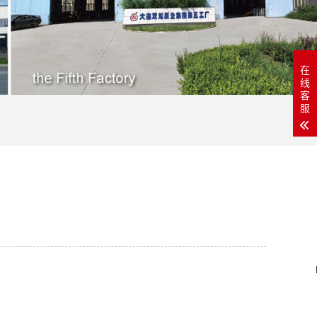
在
线
客
服