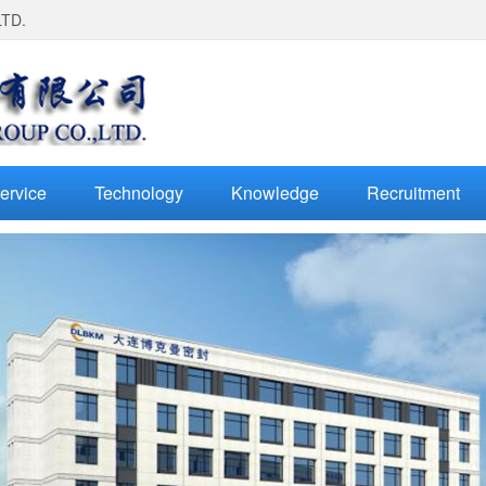
LTD.
ervice
Technology
Knowledge
Recruitment