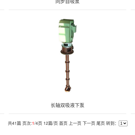
同步自吸泵
长轴双吸液下泵
共
41
篇 页次:
1
/
4
页
12
篇/页
首页
上一页
下一页
尾页
转到：