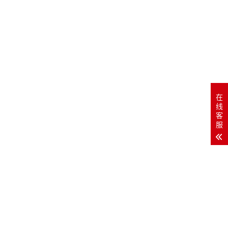
在
线
客
服